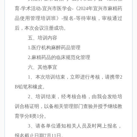
育
-
学术活动
-
宜兴市医学会
-
《
2024
年宜兴市麻精药
品使用管理培训班》
-
报名
-
等待审核，审核通过
后，本次会议注册成功。
五、培训内容
1.
医疗机构麻醉药品管理
2.
麻精药品的临床规范化管理
六、其他事宜
1
、本次培训结束，立即进行考核，请携带
2
B
铅笔和橡皮。
2
、培训结束，
经考核合格，由我会发给培
训合格证明，以备相关管理部门查验并授予
继续教
育学分
Ⅱ
类
1
分。
3
、请各单位通知相关人员及时网上报名，
报名截止日期
7
月
11
日。