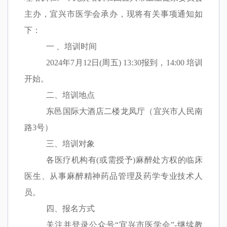
主办，宜兴市医学会承办，现将有关事项通知如
下：
一 、培训时间
2024
年
7
月
12
日
(
周五
)
13:30
报到，
14:00 培训
开始。
二、培训地点
东邑国际大酒店二楼龙凤厅（宜兴市人民南
路
3
号）
三、培训对象
各医疗机构有
(
或需授予
)
麻醉处方权的临床
医生、从事麻醉精神药品管理及药学专业技术人
员。
四、报名方式
关注并登录公众号
“
宜兴市医学会
”-
继续教